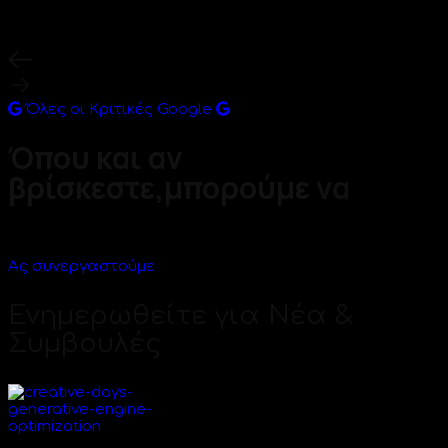
Όλες οι Κριτικές Google
Όπου
και
αν
βρίσκεστε,μπορούμε
να
σας
βοηθήσουμε!
Ας συνεργαστούμε
Ενημερωθείτε για Νέα &
Συμβουλές