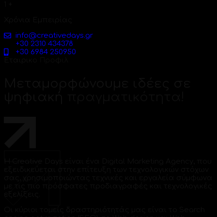
1
+
Χρόνια Εμπειρίας
info@creativedays.gr
+30 2310 434378
+30 6984 250950
Ε
τ
α
ι
ρ
ι
κ
ο
Π
ρ
ο
φ
ι
λ
Μεταμορφώνουμε
ιδέες
σε
ψηφιακή
πραγματικότητα!
Η Creative Days είναι ένα Digital Marketing Agency, που
εξειδικεύεται στην επίτευξη των τεχνολογικών στόχων
σας, χρησιμοποιώντας τεχνικές και εργαλεία σύμφωνα
με τις πιο πρόσφατες προδιαγραφές και τεχνολογικές
εξελίξεις.
Οι κύριοι τομείς δραστηριότητάς μας είναι το Search