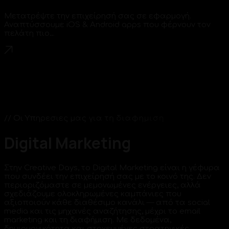
Μετατρέψτε την επιχείρησή σας σε εφαρμογή.
Αναπτύσσουμε iOS & Android apps που φέρνουν τον
πελάτη πιο…
/
/
Ο
ι
Υ
π
η
ρ
ε
σ
ι
ε
ς
μ
α
ς
γ
ι
α
τ
η
δ
ι
α
φ
η
μ
ι
σ
η
Digital
Marketing
Στην Creative Days, το Digital Marketing είναι η γέφυρα
που συνδέει την επιχείρησή σας με το κοινό της. Δεν
περιοριζόμαστε σε μεμονωμένες ενέργειες, αλλά
σχεδιάζουμε ολοκληρωμένες καμπάνιες που
αξιοποιούν κάθε διαθέσιμο κανάλι — από τα social
media και τις μηχανές αναζήτησης, μέχρι το email
marketing και τη διαφήμιση. Με δεδομένα,
δημιουργικότητα και στοχευμένες στρατηγικές,