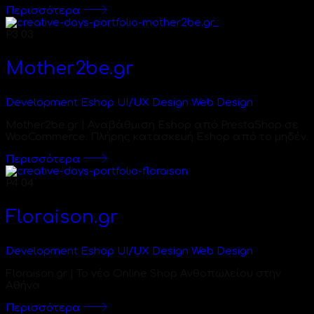
Περισσότερα
P3
03
Mother2be.gr
Development
Eshop
UI/UX Design
Web Design
Mother2be.gr | Αναβάθμιση Eshop από PrestaShop σε
WooCommerce. Πλήρης κατασκευή Eshop από το μηδέν.
Περισσότερα
P4
04
Floraison.gr
Development
Eshop
UI/UX Design
Web Design
Floraison.gr | Το νέο Online Shop Ανθοπωλείου στην
Αθήνα
Περισσότερα