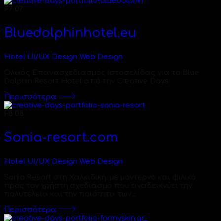
P7
07
Bluedolphinhotel.eu
Hotel
UI/UX Design
Web Design
Ολικός Επανασχεδιασμός Ιστοσελίδας για το Blue
Dolphin Resort Hotel από την Creative Days.
Περισσότερα
P8
08
Sonia-resort.com
Hotel
UI/UX Design
Web Design
Sonia Resort στη Χαλκιδική, με μοντέρνο και φιλικό
προς τον χρήστη σχεδιασμό που αναδεικνύει την
πολυτέλεια και την ποιότητα των…
Περισσότερα