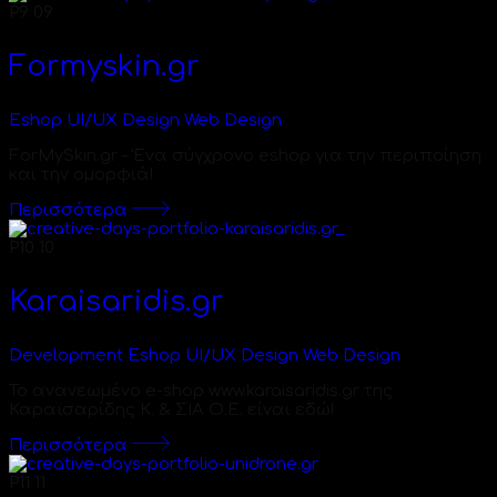
P9
09
Formyskin.gr
Eshop
UI/UX Design
Web Design
ForMySkin.gr – Ένα σύγχρονο eshop για την περιποίηση
και την ομορφιά!
Περισσότερα
P10
10
Karaisaridis.gr
Development
Eshop
UI/UX Design
Web Design
Το ανανεωμένο e-shop www.karaisaridis.gr της
Καραϊσαρίδης Κ. & ΣΙΑ Ο.Ε. είναι εδώ!
Περισσότερα
P11
11