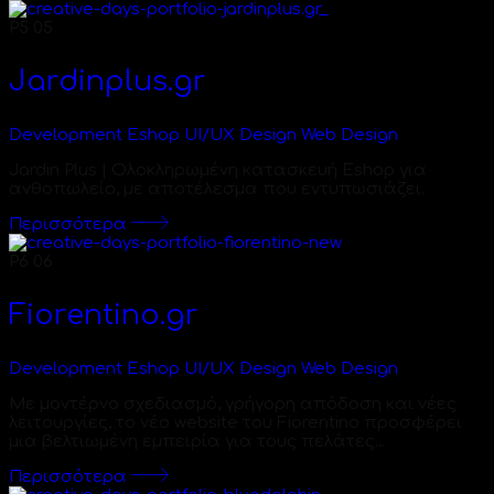
P5
05
Jardinplus.gr
Development
Eshop
UI/UX Design
Web Design
Jardin Plus | Ολοκληρωμένη κατασκευή Eshop για
ανθοπωλείο, με αποτέλεσμα που εντυπωσιάζει.
Περισσότερα
P6
06
Fiorentino.gr
Development
Eshop
UI/UX Design
Web Design
Με μοντέρνο σχεδιασμό, γρήγορη απόδοση και νέες
λειτουργίες, το νέο website του Fiorentino προσφέρει
μια βελτιωμένη εμπειρία για τους πελάτες…
Περισσότερα