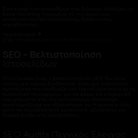
Στην εποχή των αλγορίθμων που διαρκώς αλλάζουν, το
Email Marketing παραμένει το πιο άμεσο και
αποδοτικό κανάλι επικοινωνίας, διαθέτοντας
παραδοσιακά…
περισσοτερα
/
/
Ο
ι
Υ
π
η
ρ
ε
σ
ι
ε
ς
μ
α
ς
γ
ι
α
τ
η
β
ε
λ
τ
ι
σ
τ
ο
π
ο
ι
η
σ
η
SEO
–
Βελτιστοποίηση
Ιστοσελίδων
Στην Creative Days, η βελτιστοποίηση SEO δεν είναι
απλώς μια τεχνική διαδικασία. Είναι μια στρατηγική
προσέγγιση που συνδυάζει την τεχνική αρτιότητα με το
ουσιαστικό περιεχόμενο, για να φέρει την επιχείρησή
σας μπροστά από τον ανταγωνισμό. Αναλύουμε,
προσαρμόζουμε και εξελίσσουμε την παρουσία σας,
ώστε να εξασφαλίσετε ορατότητα, αξιοπιστία και
διαρκή άνοδο στις αναζητήσεις.
SEO Audits (Τεχνικός Έλεγχος