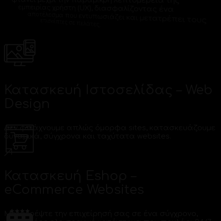
φτάνει μέχρι την παραμικρή λεπτομέρεια της
εμπειρίας χρήστη (UX), διασφαλίζοντας ένα
αποτέλεσμα που εντυπωσιάζει και μετατρέπει τους
επισκέπτες σε πελάτες.
Κατασκευή Ιστοσελίδας – Web
Design
Δεν φτιάχνουμε απλώς όμορφα sites, κατασκευάζουμε
δυναμικά, σύγχρονα και ταχύτατα websites.
Κατασκευή Eshop –
eCommerce Websites
Μετατρέψτε την επιχείρησή σας σε ένα σύγχρονο,