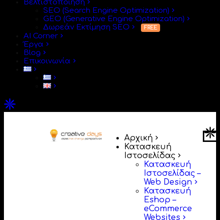
Βελτιστοποίηση
SEO (Search Engine Optimization)
GEO (Generative Engine Optimization)
Δωρεάν Εκτίμηση SEO
AI Corner
Έργα
Blog
Επικοινωνία
Αρχική
Κατασκευή
Ιστοσελίδας
Κατασκευή
Ιστοσελίδας –
Web Design
Κατασκευή
Eshop –
eCommerce
Websites