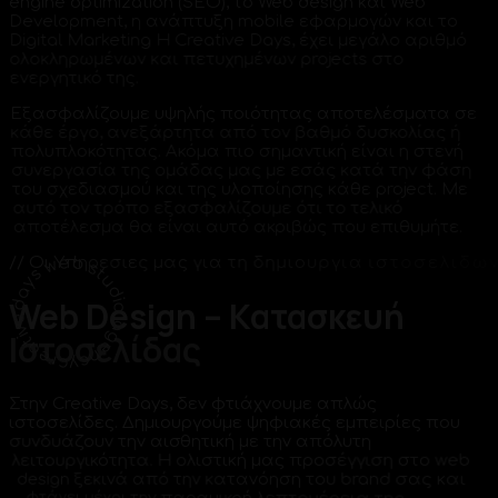
engine optimization (SEO), το Web design και Web
Development, η ανάπτυξη mobile εφαρμογών και το
Digital Marketing Η Creative Days, έχει μεγάλο αριθμό
ολοκληρωμένων και πετυχημένων projects στο
ενεργητικό της.
Εξασφαλίζουμε υψηλής ποιότητας αποτελέσματα σε
κάθε έργο, ανεξάρτητα από τον βαθμό δυσκολίας ή
πολυπλοκότητας. Ακόμα πιο σημαντική είναι η στενή
συνεργασία της ομάδας μας με εσάς κατά την φάση
του σχεδιασμού και της υλοποίησης κάθε project. Με
αυτό τον τρόπο εξασφαλίζουμε ότι το τελικό
αποτέλεσμα θα είναι αυτό ακριβώς που επιθυμήτε.
e
b
/
/
Ο
ι
Υ
π
η
ρ
ε
σ
ι
ε
ς
μ
α
ς
γ
ι
α
τ
η
δ
η
μ
ι
ο
υ
ρ
γ
ι
α
ι
σ
τ
ο
σ
ε
λ
ι
δ
ω
ν
w
s
t
s
u
y
d
a
Web
Design
–
Κατασκευή
i
d
o
e
a
v
Ιστοσελίδας
g
i
t
e
a
n
e
c
r
c
y
Στην Creative Days, δεν φτιάχνουμε απλώς
ιστοσελίδες. Δημιουργούμε ψηφιακές εμπειρίες που
συνδυάζουν την αισθητική με την απόλυτη
λειτουργικότητα. Η ολιστική μας προσέγγιση στο web
design ξεκινά από την κατανόηση του brand σας και