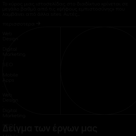
Το κύρος μιας ιστοσελίδας στο διαδίκτυο κρίνεται σε
μεγάλο βαθμό από τις «ψήφους εμπιστοσύνης» που
λαμβάνει από άλλα sites. Αυτές…
περισσοτερα
Web
Design
.
Digital
Marketing
.
SEO
.
Mobile
Apps
.
Web
Design
.
Digital
Marketing
.
Δείγμα
των
έργων
μας
SEO
.