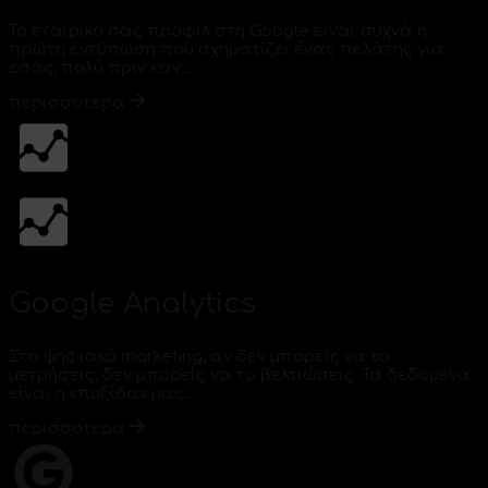
Το εταιρικό σας προφίλ στη Google είναι συχνά η
πρώτη εντύπωση που σχηματίζει ένας πελάτης για
εσάς, πολύ πριν καν…
περισσοτερα
Google Analytics
Στο ψηφιακό marketing, αν δεν μπορείς να το
μετρήσεις, δεν μπορείς να το βελτιώσεις. Τα δεδομένα
είναι η «πυξίδα» μας…
περισσοτερα